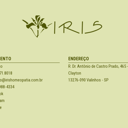
MENTO
ENDEREÇO
to
R. Dr. Antônio de Castro Prado, 465 -
71.8018
Clayton
o@irishomeopatia.com.br
13276-090 Valinhos - SP
988-4334
ok
ram
e