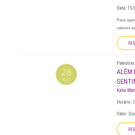
Data:
15/
Para agen
valores 
RE
Palestras
28
ALÉM 
AGO
SENTIM
Katia Ma
Horário:
1
Valor: Do
RE