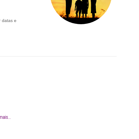
r datas e
mais...