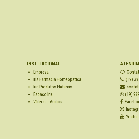
INSTITUCIONAL
ATENDI
Empresa
Conta
Iris Farmácia Homeopática
(19) 38
Iris Produtos Naturais
contat
Espaço Iris
(19) 98
Vídeos e Audios
Facebo
Instag
Youtub