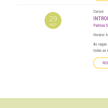
Cursos
29
INTRO
AGO
Patrícia S
Horário:
h
As vagas 
todas as 
RE