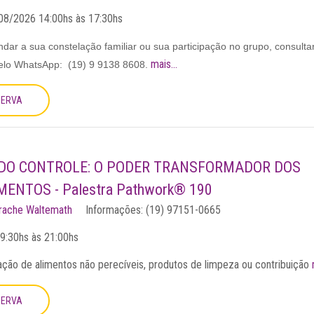
08/2026 14:00hs
às 17:30hs
dar a sua constelação familiar ou sua participação no grupo, consulta
mais...
pelo WhatsApp: (19) 9 9138 8608.
SERVA
DO CONTROLE: O PODER TRANSFORMADOR DOS
ENTOS - Palestra Pathwork® 190
rrache Waltemath
Informações: (19) 97151-0665
9:30hs
às 21:00hs
ação de alimentos não perecíveis, produtos de limpeza ou contribuição
SERVA