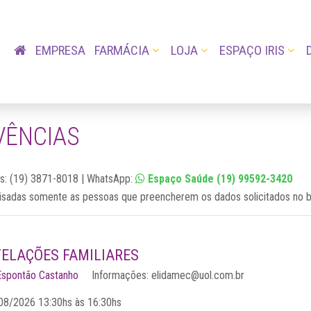
EMPRESA
FARMÁCIA
LOJA
ESPAÇO IRIS
VÊNCIAS
es: (19) 3871-8018 | WhatsApp:
Espaço Saúde (19) 99592-3420
isadas somente as pessoas que preencherem os dados solicitados no 
ELAÇÕES FAMILIARES
Espontão Castanho
Informações: elidamec@uol.com.br
08/2026 13:30hs
às 16:30hs