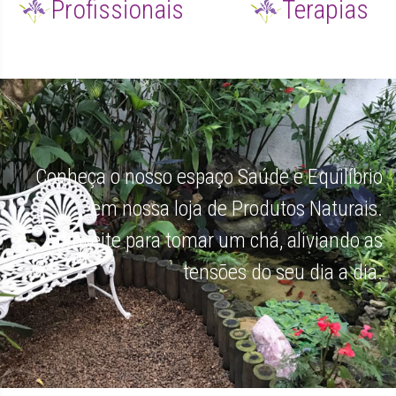
Profissionais
Terapias
Conheça o nosso espaço Saúde e Equilíbrio
em nossa loja de Produtos Naturais.
Aproveite para tomar um chá, aliviando as
tensões do seu dia a dia.