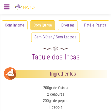
Com Inhame
Com Quinua
Diversas
Patê e Pastas
Sem Glúten / Sem Lactose
Tabule dos Incas
Ingredientes
200gr de Quinua
2 cenouras
200gr de pepino
1 cebola