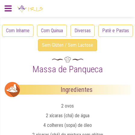
Com Inhame
Com Quinua
Diversas
Patê e Pastas
Sem Glúten / Sem Lactose
Massa de Panqueca
Ingredientes
2 ovos
2 xícaras (chá) de água
4 colheres (sopa) de óleo
2 xícaras (chá) de mistura sem glúten