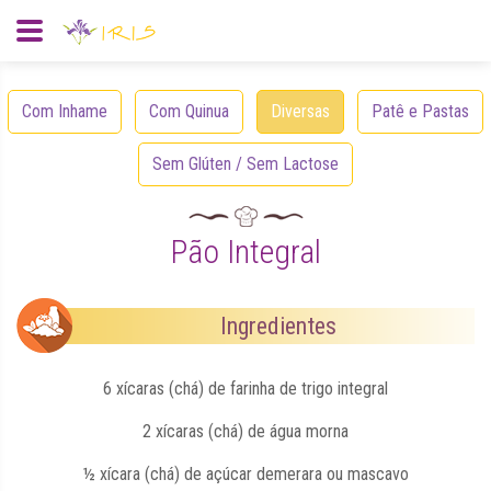
Com Inhame
Com Quinua
Diversas
Patê e Pastas
Sem Glúten / Sem Lactose
Pão Integral
Ingredientes
6 xícaras (chá) de farinha de trigo integral
2 xícaras (chá) de água morna
½ xícara (chá) de açúcar demerara ou mascavo