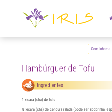
Com Inhame
Hambúrguer de Tofu
Ingredientes
1 xícara (chá) de tofu
½ xícara (chá) de cenoura ralada (pode ser abobrinha, espi