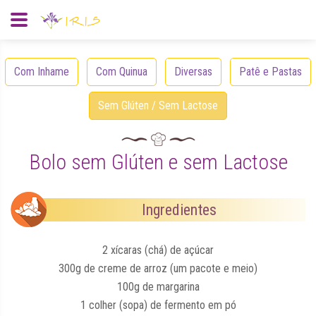
Com Inhame
Com Quinua
Diversas
Patê e Pastas
Sem Glúten / Sem Lactose
Bolo sem Glúten e sem Lactose
Ingredientes
2 xícaras (chá) de açúcar
300g de creme de arroz (um pacote e meio)
100g de margarina
1 colher (sopa) de fermento em pó